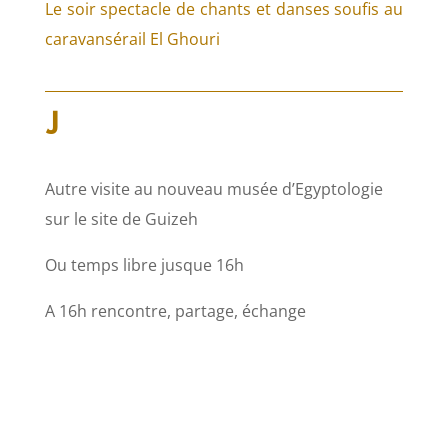
Le soir spectacle de chants et danses soufis au
caravansérail El Ghouri
J
Autre visite au nouveau musée d’Egyptologie
sur le site de Guizeh
Ou temps libre jusque 16h
A 16h rencontre, partage, échange
V
Troisième visite à
Saqqarah
, consacrée au